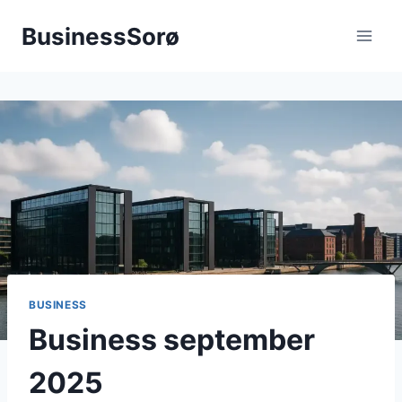
Fortsæt
BusinessSorø
til
indhold
BUSINESS
Business september
2025