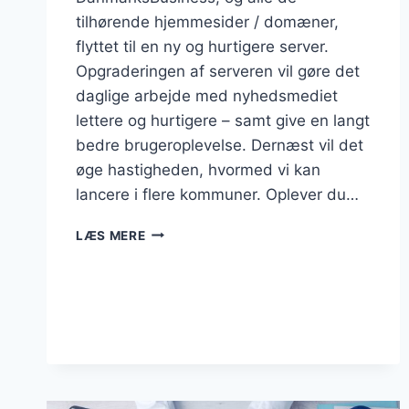
tilhørende hjemmesider / domæner,
flyttet til en ny og hurtigere server.
Opgraderingen af serveren vil gøre det
daglige arbejde med nyhedsmediet
lettere og hurtigere – samt give en langt
bedre brugeroplevelse. Dernæst vil det
øge hastigheden, hvormed vi kan
lancere i flere kommuner. Oplever du…
DANMARKSBUSINESS
LÆS MERE
ER
FLYTTET
TIL
NY
OG
HURTIGERE
SERVER