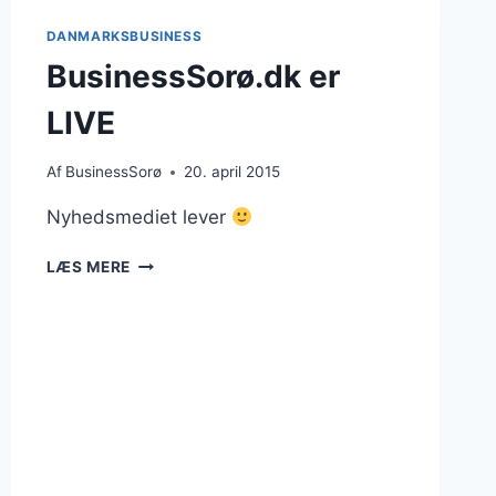
AF
DANMARKSBUSINESS
DANMARKSBUSINESS
BusinessSorø.dk er
LIVE
Af
BusinessSorø
20. april 2015
Nyhedsmediet lever
BUSINESSSORØ.DK
LÆS MERE
ER
LIVE