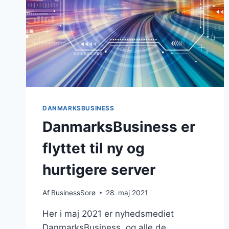
DANMARKSBUSINESS
DanmarksBusiness er
flyttet til ny og
hurtigere server
Af
BusinessSorø
28. maj 2021
Her i maj 2021 er nyhedsmediet
DanmarksBusiness, og alle de