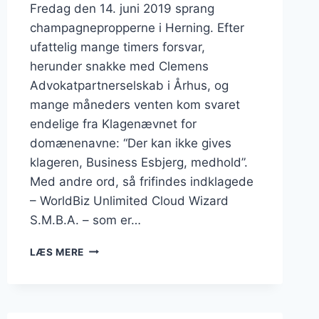
Fredag den 14. juni 2019 sprang
champagnepropperne i Herning. Efter
ufattelig mange timers forsvar,
herunder snakke med Clemens
Advokatpartnerselskab i Århus, og
mange måneders venten kom svaret
endelige fra Klagenævnet for
domænenavne: “Der kan ikke gives
klageren, Business Esbjerg, medhold”.
Med andre ord, så frifindes indklagede
– WorldBiz Unlimited Cloud Wizard
S.M.B.A. – som er…
DOMÆNET
LÆS MERE
“BUSINESSESBJERG.DK”
FORBLIVER
EN
DEL